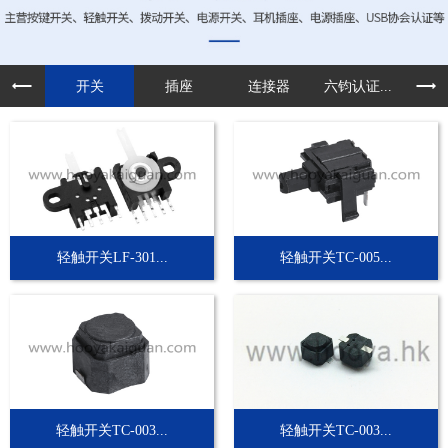
开关
插座
连接器
六钧认证...
定制
轻触开关LF-301...
轻触开关TC-005...
轻触开关TC-003...
轻触开关TC-003...