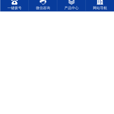
一键拨号
微信咨询
产品中心
网站导航
东莞市皓宇电子有限公司为专业从事于研制生产电子开关、
插座、连接器的优质供应商，致力于电子开关、连接器类模
块定制化服务。自2006年在东莞设厂，2011年6月工厂搬迁
至电子重镇东莞市石碣镇发展，厂房面积约为25000平方
米。公司发展势头良好，已收购多个同行工厂，目前有三家
工厂、三个品牌: 目前主要...
了解更多