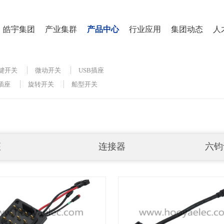
皓宇集团
产业集群
产品中心
行业应用
集团动态
人
键开关
微动开关
USB插座
 插座
旋转开关
船型开关
座
连接器
六钧