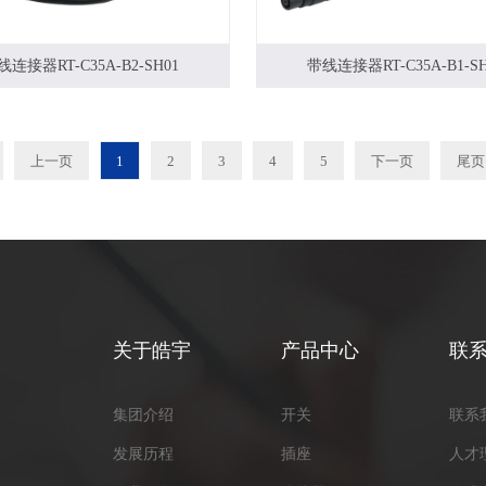
线连接器RT-C35A-B2-SH01
带线连接器RT-C35A-B1-SH
上一页
1
2
3
4
5
下一页
尾页
关于皓宇
产品中心
联
集团介绍
开关
联系
发展历程
插座
人才