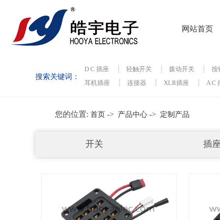
网站首页
D C 插座
轻触开关
拨动开关
按
搜索关键词：
耳机插座
连接器
XLR插座
A C
您的位置:
->
->
首页
产品中心
定制产品
开关
插