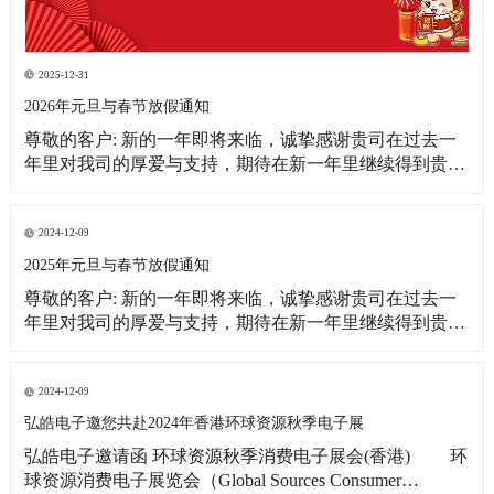
2025-12-31
2026年元旦与春节放假通知
尊敬的客户: 新的一年即将来临，诚挚感谢贵司在过去一
年里对我司的厚爱与支持，期待在新一年里继续得到贵司
更多的关注！借此新年之际，皓宇公司全体同仁恭祝贵
司：事业蒸蒸日上！财源滚滚来！ 为更好的满足贵司的订
单需求，提前做好春节期间物料准备工作，现将我司放假
2024-12-09
相关事宜通知如下: 1、元旦放假
2025年元旦与春节放假通知
尊敬的客户: 新的一年即将来临，诚挚感谢贵司在过去一
年里对我司的厚爱与支持，期待在新一年里继续得到贵司
更多的关注！借此新年之际，皓宇公司全体同仁恭祝贵司:
事业蒸蒸日上!财源滚滚来! 为更好的满足贵司的订单需
求，提前做好春节期间物料准备工作，现将我司放假相关
2024-12-09
事宜通知如下: 1、元旦放假时间：2025
弘皓电子邀您共赴2024年香港环球资源秋季电子展
弘皓电子邀请函 环球资源秋季消费电子展会(香港) 环
球资源消费电子展览会（Global Sources Consumer