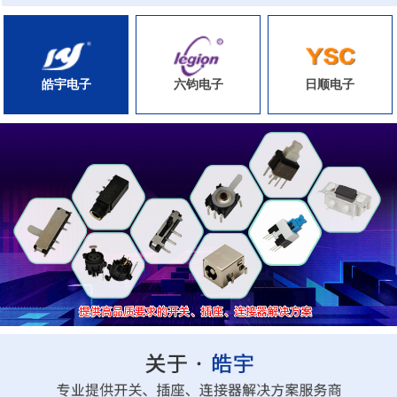
皓宇电子
六钧电子
日顺电子