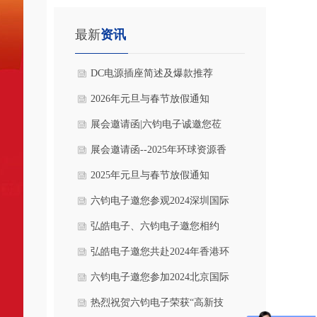
最新
资讯
DC电源插座简述及爆款推荐
2026年元旦与春节放假通知
展会邀请函|六钧电子诚邀您莅
临2025深圳国际消费电子展参观
展会邀请函--2025年环球资源香
洽谈！
港春季电子展|慕尼黑上海电子
2025年元旦与春节放假通知
展
六钧电子邀您参观2024深圳国际
医疗器械展览会
弘皓电子、六钧电子邀您相约
2024德国慕尼黑电子展
弘皓电子邀您共赴2024年香港环
球资源秋季电子展
六钧电子邀您参加2024北京国际
医疗器械展览会
热烈祝贺六钧电子荣获“高新技