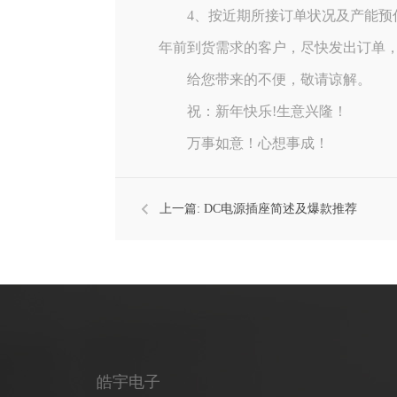
4、按近期所接订单状况及产能预估
年前到货需求的客户，尽快发出订单
给您带来的不便，敬请谅解。
祝：新年快乐!生意兴隆！
万事如意！心想事成！
上一篇:
DC电源插座简述及爆款推荐
皓宇电子