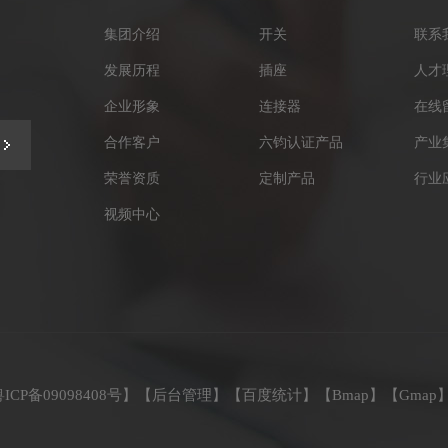
集团介绍
开关
联系
发展历程
插座
人才
企业形象
连接器
在线
合作客户
六钧认证产品
产业
荣誉资质
定制产品
行业
视频中心
ICP备09098408号
】【
后台管理
】【
百度统计
】【
Bmap
】【
Gmap