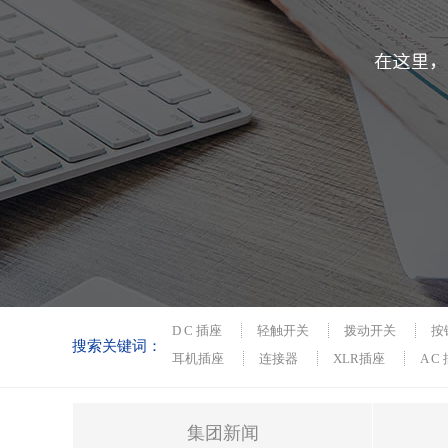
D C 插座
轻触开关
拨动开关
按
搜索关键词：
耳机插座
连接器
XLR插座
A C
集团新闻