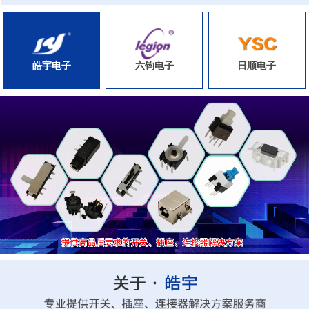
皓宇电子
六钧电子
日顺电子