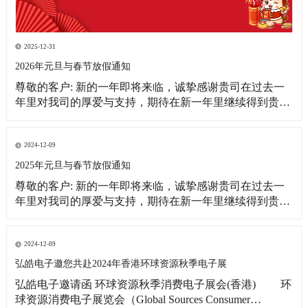
2025-12-31
2026年元旦与春节放假通知
尊敬的客户: 新的一年即将来临，诚挚感谢贵司在过去一
年里对我司的厚爱与支持，期待在新一年里继续得到贵司
更多的关注！借此新年之际，皓宇公司全体同仁恭祝贵
司：事业蒸蒸日上！财源滚滚来！ 为更好的满足贵司的订
单需求，提前做好春节期间物料准备工作，现将我司放假
2024-12-09
相关事宜通知如下: 1、元旦放假
2025年元旦与春节放假通知
尊敬的客户: 新的一年即将来临，诚挚感谢贵司在过去一
年里对我司的厚爱与支持，期待在新一年里继续得到贵司
更多的关注！借此新年之际，皓宇公司全体同仁恭祝贵司:
事业蒸蒸日上!财源滚滚来! 为更好的满足贵司的订单需
求，提前做好春节期间物料准备工作，现将我司放假相关
2024-12-09
事宜通知如下: 1、元旦放假时间：2025
弘皓电子邀您共赴2024年香港环球资源秋季电子展
弘皓电子邀请函 环球资源秋季消费电子展会(香港) 环
球资源消费电子展览会（Global Sources Consumer