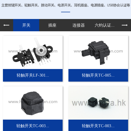
开关
插座
连接器
六钧认证...
定制
轻触开关LF-301...
轻触开关TC-005...
轻触开关TC-003...
轻触开关TC-003...