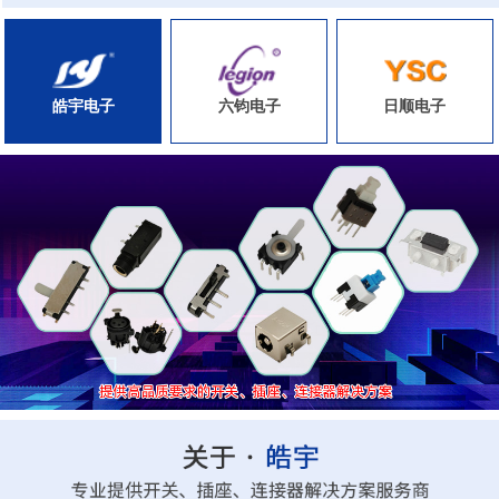
皓宇电子
六钧电子
日顺电子