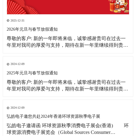
2025-12-31
2026年元旦与春节放假通知
尊敬的客户: 新的一年即将来临，诚挚感谢贵司在过去一
年里对我司的厚爱与支持，期待在新一年里继续得到贵司
更多的关注！借此新年之际，皓宇公司全体同仁恭祝贵
司：事业蒸蒸日上！财源滚滚来！ 为更好的满足贵司的订
单需求，提前做好春节期间物料准备工作，现将我司放假
2024-12-09
相关事宜通知如下: 1、元旦放假
2025年元旦与春节放假通知
尊敬的客户: 新的一年即将来临，诚挚感谢贵司在过去一
年里对我司的厚爱与支持，期待在新一年里继续得到贵司
更多的关注！借此新年之际，皓宇公司全体同仁恭祝贵司:
事业蒸蒸日上!财源滚滚来! 为更好的满足贵司的订单需
求，提前做好春节期间物料准备工作，现将我司放假相关
2024-12-09
事宜通知如下: 1、元旦放假时间：2025
弘皓电子邀您共赴2024年香港环球资源秋季电子展
弘皓电子邀请函 环球资源秋季消费电子展会(香港) 环
球资源消费电子展览会（Global Sources Consumer