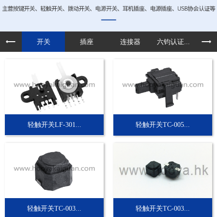
开关
插座
连接器
六钧认证...
定制
轻触开关LF-301...
轻触开关TC-005...
轻触开关TC-003...
轻触开关TC-003...