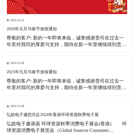
2025-12-31
2026年元旦与春节放假通知
尊敬的客户: 新的一年即将来临，诚挚感谢贵司在过去一
年里对我司的厚爱与支持，期待在新一年里继续得到贵司
更多的关注！借此新年之际，皓宇公司全体同仁恭祝贵
司：事业蒸蒸日上！财源滚滚来！ 为更好的满足贵司的订
单需求，提前做好春节期间物料准备工作，现将我司放假
2024-12-09
相关事宜通知如下: 1、元旦放假
2025年元旦与春节放假通知
尊敬的客户: 新的一年即将来临，诚挚感谢贵司在过去一
年里对我司的厚爱与支持，期待在新一年里继续得到贵司
更多的关注！借此新年之际，皓宇公司全体同仁恭祝贵司:
事业蒸蒸日上!财源滚滚来! 为更好的满足贵司的订单需
求，提前做好春节期间物料准备工作，现将我司放假相关
2024-12-09
事宜通知如下: 1、元旦放假时间：2025
弘皓电子邀您共赴2024年香港环球资源秋季电子展
弘皓电子邀请函 环球资源秋季消费电子展会(香港) 环
球资源消费电子展览会（Global Sources Consumer