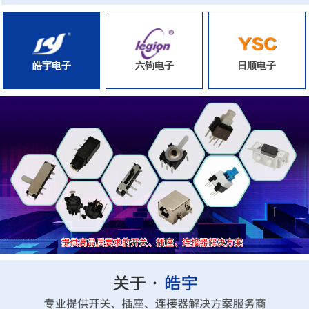
皓宇电子
六钧电子
日顺电子