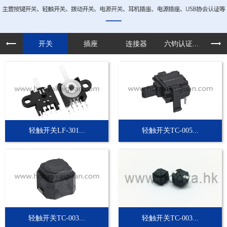
开关
插座
连接器
六钧认证...
定制
轻触开关LF-301...
轻触开关TC-005...
轻触开关TC-003...
轻触开关TC-003...