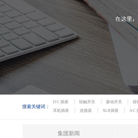
D C 插座
轻触开关
拨动开关
按
搜索关键词：
耳机插座
连接器
XLR插座
A C
集团新闻