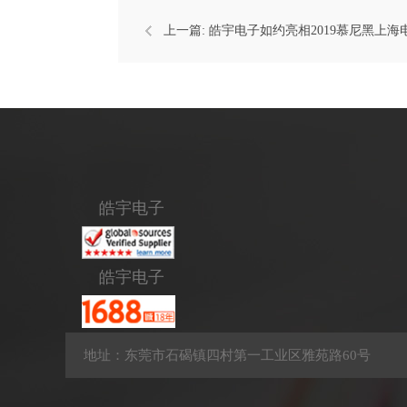
上一篇:
皓宇电子如约亮相2019慕尼黑上海
皓宇电子
皓宇电子
地址：东莞市石碣镇四村第一工业区雅苑路60号