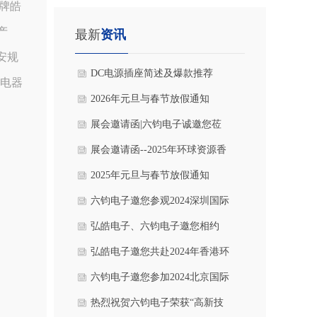
牌皓
产
最新
资讯
安规
DC电源插座简述及爆款推荐
电器
2026年元旦与春节放假通知
展会邀请函|六钧电子诚邀您莅
临2025深圳国际消费电子展参观
展会邀请函--2025年环球资源香
洽谈！
港春季电子展|慕尼黑上海电子
2025年元旦与春节放假通知
展
六钧电子邀您参观2024深圳国际
医疗器械展览会
弘皓电子、六钧电子邀您相约
2024德国慕尼黑电子展
弘皓电子邀您共赴2024年香港环
球资源秋季电子展
六钧电子邀您参加2024北京国际
医疗器械展览会
热烈祝贺六钧电子荣获“高新技