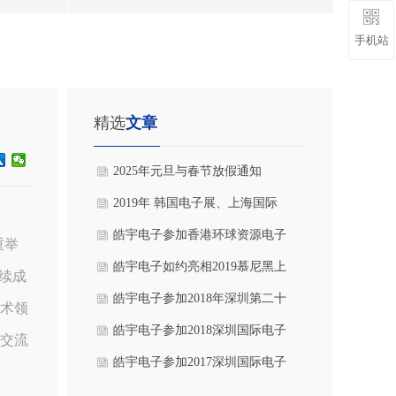
手机站
精选
文章
2025年元旦与春节放假通知
2019年 韩国电子展、上海国际
灯光音响展及环球资源电子展，
皓宇电子参加香港环球资源电子
重举
圆满闭幕！
展和香港春季电子展，展会圆满
皓宇电子如约亮相2019慕尼黑上
续成
谢幕！
海电子展
皓宇电子参加2018年深圳第二十
技术领
届高交会，展会圆满结束!
皓宇电子参加2018深圳国际电子
交流
展
皓宇电子参加2017深圳国际电子
展