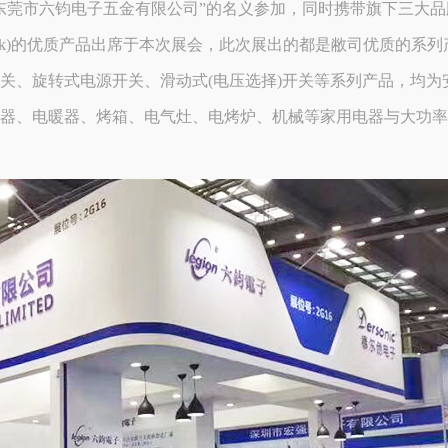
东莞市六钧电子五金有限公司”的名义参加，同时携带旗下三大品
(Rocktek)的优质产品出席于本次展会，此次展出的都是敝司优质的系列
关、旋转式电源开关、滑动式(电压选择)开关等系列产品，均为
器、电暖器、烤箱、电气灶、电烤炉、机械等家用电器与大功率