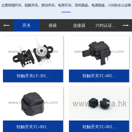
开关
插座
连接器
六钧认证...
定制
轻触开关LF-301...
轻触开关TC-005...
轻触开关TC-003...
轻触开关TC-003...