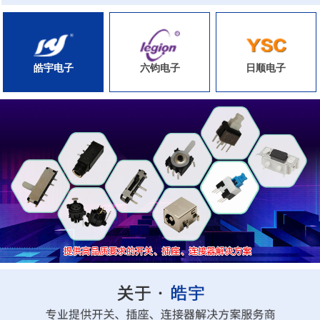
皓宇电子
六钧电子
日顺电子