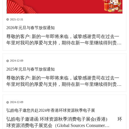
2025-12-31
2026年元旦与春节放假通知
尊敬的客户: 新的一年即将来临，诚挚感谢贵司在过去一
年里对我司的厚爱与支持，期待在新一年里继续得到贵司
更多的关注！借此新年之际，皓宇公司全体同仁恭祝贵
司：事业蒸蒸日上！财源滚滚来！ 为更好的满足贵司的订
单需求，提前做好春节期间物料准备工作，现将我司放假
2024-12-09
相关事宜通知如下: 1、元旦放假
2025年元旦与春节放假通知
尊敬的客户: 新的一年即将来临，诚挚感谢贵司在过去一
年里对我司的厚爱与支持，期待在新一年里继续得到贵司
更多的关注！借此新年之际，皓宇公司全体同仁恭祝贵司:
事业蒸蒸日上!财源滚滚来! 为更好的满足贵司的订单需
求，提前做好春节期间物料准备工作，现将我司放假相关
2024-12-09
事宜通知如下: 1、元旦放假时间：2025
弘皓电子邀您共赴2024年香港环球资源秋季电子展
弘皓电子邀请函 环球资源秋季消费电子展会(香港) 环
球资源消费电子展览会（Global Sources Consumer