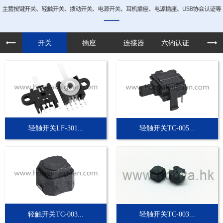
开关
插座
连接器
六钧认证...
定制
轻触开关LF-301...
轻触开关TC-005...
轻触开关TC-003...
轻触开关TC-003...