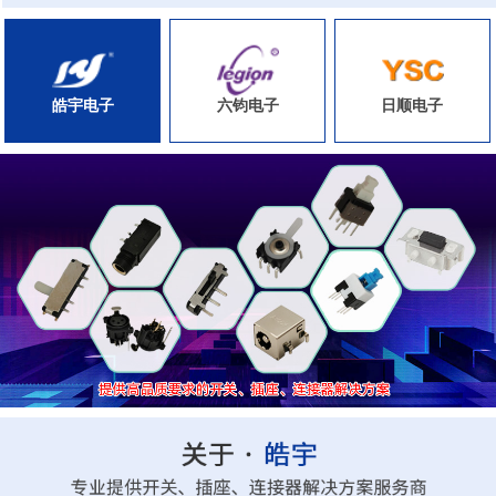
皓宇电子
六钧电子
日顺电子