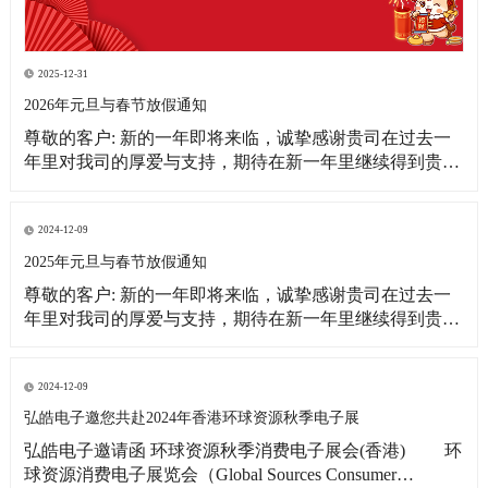
2025-12-31
2026年元旦与春节放假通知
尊敬的客户: 新的一年即将来临，诚挚感谢贵司在过去一
年里对我司的厚爱与支持，期待在新一年里继续得到贵司
更多的关注！借此新年之际，皓宇公司全体同仁恭祝贵
司：事业蒸蒸日上！财源滚滚来！ 为更好的满足贵司的订
单需求，提前做好春节期间物料准备工作，现将我司放假
2024-12-09
相关事宜通知如下: 1、元旦放假
2025年元旦与春节放假通知
尊敬的客户: 新的一年即将来临，诚挚感谢贵司在过去一
年里对我司的厚爱与支持，期待在新一年里继续得到贵司
更多的关注！借此新年之际，皓宇公司全体同仁恭祝贵司:
事业蒸蒸日上!财源滚滚来! 为更好的满足贵司的订单需
求，提前做好春节期间物料准备工作，现将我司放假相关
2024-12-09
事宜通知如下: 1、元旦放假时间：2025
弘皓电子邀您共赴2024年香港环球资源秋季电子展
弘皓电子邀请函 环球资源秋季消费电子展会(香港) 环
球资源消费电子展览会（Global Sources Consumer