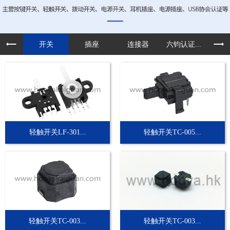
开关
插座
连接器
六钧认证...
定制
轻触开关LF-301...
轻触开关TC-005...
轻触开关TC-003...
轻触开关TC-003...