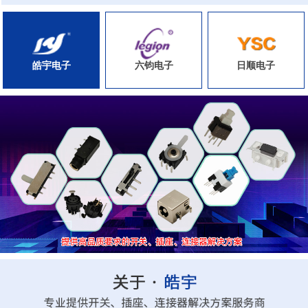
皓宇电子
六钧电子
日顺电子