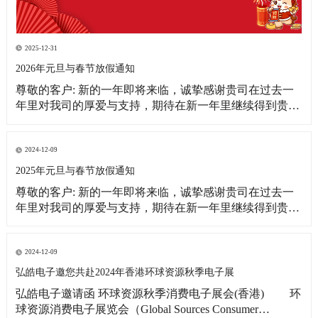
2025-12-31
2026年元旦与春节放假通知
尊敬的客户: 新的一年即将来临，诚挚感谢贵司在过去一
年里对我司的厚爱与支持，期待在新一年里继续得到贵司
更多的关注！借此新年之际，皓宇公司全体同仁恭祝贵
司：事业蒸蒸日上！财源滚滚来！ 为更好的满足贵司的订
单需求，提前做好春节期间物料准备工作，现将我司放假
2024-12-09
相关事宜通知如下: 1、元旦放假
2025年元旦与春节放假通知
尊敬的客户: 新的一年即将来临，诚挚感谢贵司在过去一
年里对我司的厚爱与支持，期待在新一年里继续得到贵司
更多的关注！借此新年之际，皓宇公司全体同仁恭祝贵司:
事业蒸蒸日上!财源滚滚来! 为更好的满足贵司的订单需
求，提前做好春节期间物料准备工作，现将我司放假相关
2024-12-09
事宜通知如下: 1、元旦放假时间：2025
弘皓电子邀您共赴2024年香港环球资源秋季电子展
弘皓电子邀请函 环球资源秋季消费电子展会(香港) 环
球资源消费电子展览会（Global Sources Consumer