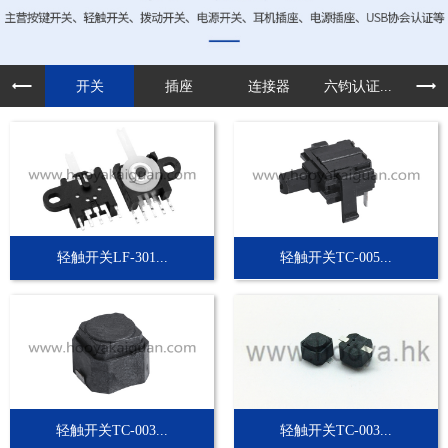
开关
插座
连接器
六钧认证...
定制
轻触开关LF-301...
轻触开关TC-005...
轻触开关TC-003...
轻触开关TC-003...