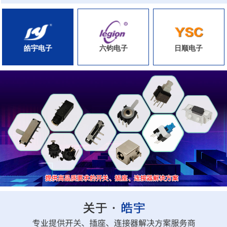
皓宇电子
六钧电子
日顺电子