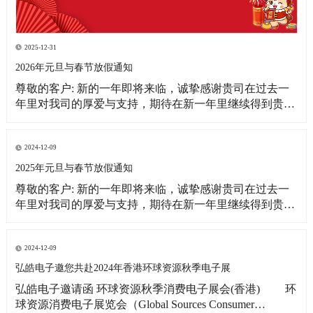
2025-12-31
2026年元旦与春节放假通知
尊敬的客户: 新的一年即将来临，诚挚感谢贵司在过去一
年里对我司的厚爱与支持，期待在新一年里继续得到贵司
更多的关注！借此新年之际，皓宇公司全体同仁恭祝贵
司：事业蒸蒸日上！财源滚滚来！ 为更好的满足贵司的订
单需求，提前做好春节期间物料准备工作，现将我司放假
2024-12-09
相关事宜通知如下: 1、元旦放假
2025年元旦与春节放假通知
尊敬的客户: 新的一年即将来临，诚挚感谢贵司在过去一
年里对我司的厚爱与支持，期待在新一年里继续得到贵司
更多的关注！借此新年之际，皓宇公司全体同仁恭祝贵司:
事业蒸蒸日上!财源滚滚来! 为更好的满足贵司的订单需
求，提前做好春节期间物料准备工作，现将我司放假相关
2024-12-09
事宜通知如下: 1、元旦放假时间：2025
弘皓电子邀您共赴2024年香港环球资源秋季电子展
弘皓电子邀请函 环球资源秋季消费电子展会(香港) 环
球资源消费电子展览会（Global Sources Consumer