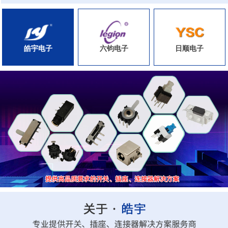
皓宇电子
六钧电子
日顺电子