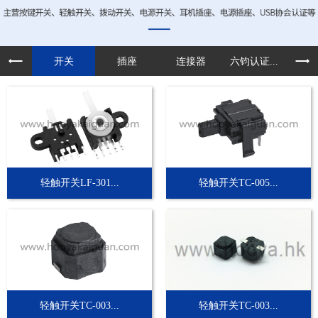
开关
插座
连接器
六钧认证...
定制
轻触开关LF-301...
轻触开关TC-005...
轻触开关TC-003...
轻触开关TC-003...