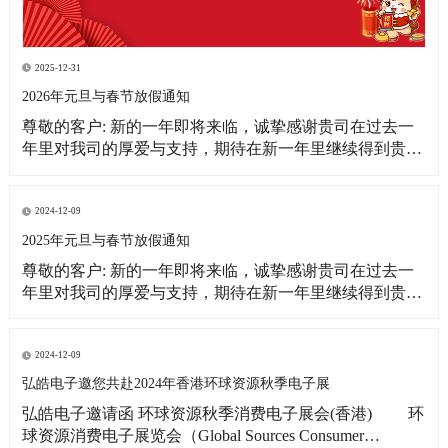
2025-12-31
2026年元旦与春节放假通知
尊敬的客户: 新的一年即将来临，诚挚感谢贵司在过去一
年里对我司的厚爱与支持，期待在新一年里继续得到贵司
更多的关注！借此新年之际，皓宇公司全体同仁恭祝贵
司：事业蒸蒸日上！财源滚滚来！ 为更好的满足贵司的订
单需求，提前做好春节期间物料准备工作，现将我司放假
2024-12-09
相关事宜通知如下: 1、元旦放假
2025年元旦与春节放假通知
尊敬的客户: 新的一年即将来临，诚挚感谢贵司在过去一
年里对我司的厚爱与支持，期待在新一年里继续得到贵司
更多的关注！借此新年之际，皓宇公司全体同仁恭祝贵司:
事业蒸蒸日上!财源滚滚来! 为更好的满足贵司的订单需
求，提前做好春节期间物料准备工作，现将我司放假相关
2024-12-09
事宜通知如下: 1、元旦放假时间：2025
弘皓电子邀您共赴2024年香港环球资源秋季电子展
弘皓电子邀请函 环球资源秋季消费电子展会(香港) 环
球资源消费电子展览会（Global Sources Consumer