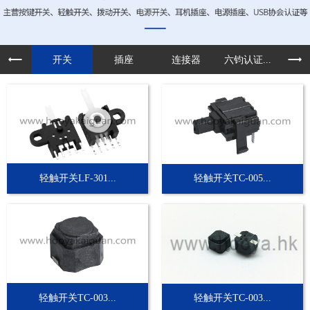
开关
插座
连接器
六钧认证...
定制
轻触开关LF-301...
轻触开关TC-005...
轻触开关TC-003...
轻触开关TC-003...