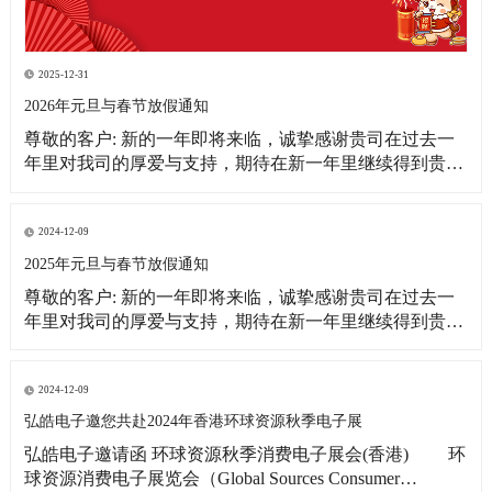
2025-12-31
2026年元旦与春节放假通知
尊敬的客户: 新的一年即将来临，诚挚感谢贵司在过去一
年里对我司的厚爱与支持，期待在新一年里继续得到贵司
更多的关注！借此新年之际，皓宇公司全体同仁恭祝贵
司：事业蒸蒸日上！财源滚滚来！ 为更好的满足贵司的订
单需求，提前做好春节期间物料准备工作，现将我司放假
2024-12-09
相关事宜通知如下: 1、元旦放假
2025年元旦与春节放假通知
尊敬的客户: 新的一年即将来临，诚挚感谢贵司在过去一
年里对我司的厚爱与支持，期待在新一年里继续得到贵司
更多的关注！借此新年之际，皓宇公司全体同仁恭祝贵司:
事业蒸蒸日上!财源滚滚来! 为更好的满足贵司的订单需
求，提前做好春节期间物料准备工作，现将我司放假相关
2024-12-09
事宜通知如下: 1、元旦放假时间：2025
弘皓电子邀您共赴2024年香港环球资源秋季电子展
弘皓电子邀请函 环球资源秋季消费电子展会(香港) 环
球资源消费电子展览会（Global Sources Consumer