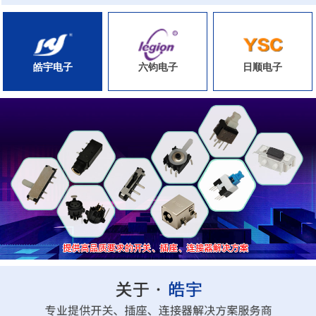
皓宇电子
六钧电子
日顺电子