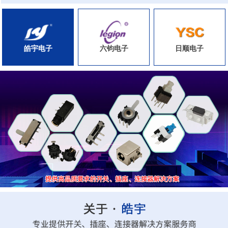
皓宇电子
六钧电子
日顺电子