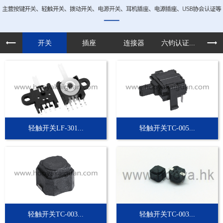
开关
插座
连接器
六钧认证...
定制
轻触开关LF-301...
轻触开关TC-005...
轻触开关TC-003...
轻触开关TC-003...