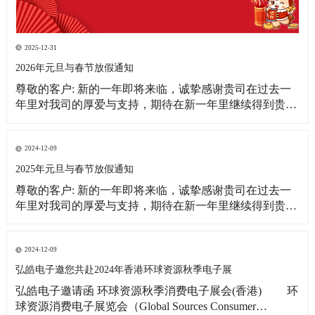
2025-12-31
2026年元旦与春节放假通知
尊敬的客户: 新的一年即将来临，诚挚感谢贵司在过去一
年里对我司的厚爱与支持，期待在新一年里继续得到贵司
更多的关注！借此新年之际，皓宇公司全体同仁恭祝贵
司：事业蒸蒸日上！财源滚滚来！ 为更好的满足贵司的订
单需求，提前做好春节期间物料准备工作，现将我司放假
2024-12-09
相关事宜通知如下: 1、元旦放假
2025年元旦与春节放假通知
尊敬的客户: 新的一年即将来临，诚挚感谢贵司在过去一
年里对我司的厚爱与支持，期待在新一年里继续得到贵司
更多的关注！借此新年之际，皓宇公司全体同仁恭祝贵司:
事业蒸蒸日上!财源滚滚来! 为更好的满足贵司的订单需
求，提前做好春节期间物料准备工作，现将我司放假相关
2024-12-09
事宜通知如下: 1、元旦放假时间：2025
弘皓电子邀您共赴2024年香港环球资源秋季电子展
弘皓电子邀请函 环球资源秋季消费电子展会(香港) 环
球资源消费电子展览会（Global Sources Consumer