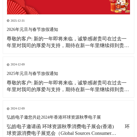
2025-12-31
2026年元旦与春节放假通知
尊敬的客户: 新的一年即将来临，诚挚感谢贵司在过去一
年里对我司的厚爱与支持，期待在新一年里继续得到贵司
更多的关注！借此新年之际，皓宇公司全体同仁恭祝贵
司：事业蒸蒸日上！财源滚滚来！ 为更好的满足贵司的订
单需求，提前做好春节期间物料准备工作，现将我司放假
2024-12-09
相关事宜通知如下: 1、元旦放假
2025年元旦与春节放假通知
尊敬的客户: 新的一年即将来临，诚挚感谢贵司在过去一
年里对我司的厚爱与支持，期待在新一年里继续得到贵司
更多的关注！借此新年之际，皓宇公司全体同仁恭祝贵司:
事业蒸蒸日上!财源滚滚来! 为更好的满足贵司的订单需
求，提前做好春节期间物料准备工作，现将我司放假相关
2024-12-09
事宜通知如下: 1、元旦放假时间：2025
弘皓电子邀您共赴2024年香港环球资源秋季电子展
弘皓电子邀请函 环球资源秋季消费电子展会(香港) 环
球资源消费电子展览会（Global Sources Consumer