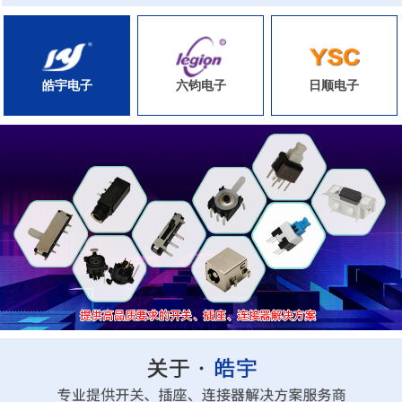
皓宇电子
六钧电子
日顺电子