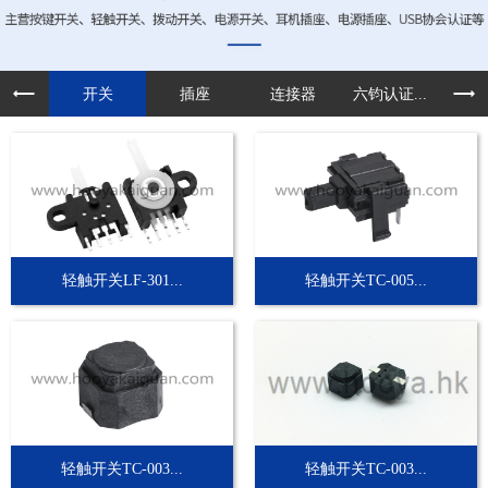
开关
插座
连接器
六钧认证...
定制
轻触开关LF-301...
轻触开关TC-005...
轻触开关TC-003...
轻触开关TC-003...