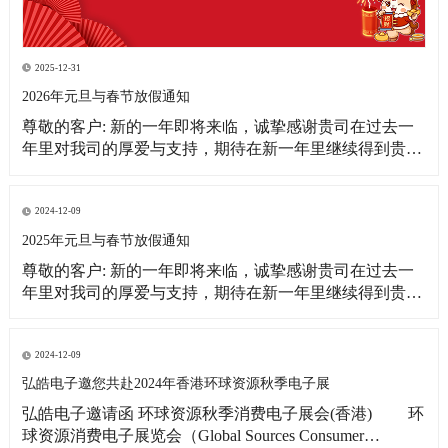
2025-12-31
2026年元旦与春节放假通知
尊敬的客户: 新的一年即将来临，诚挚感谢贵司在过去一
年里对我司的厚爱与支持，期待在新一年里继续得到贵司
更多的关注！借此新年之际，皓宇公司全体同仁恭祝贵
司：事业蒸蒸日上！财源滚滚来！ 为更好的满足贵司的订
单需求，提前做好春节期间物料准备工作，现将我司放假
2024-12-09
相关事宜通知如下: 1、元旦放假
2025年元旦与春节放假通知
尊敬的客户: 新的一年即将来临，诚挚感谢贵司在过去一
年里对我司的厚爱与支持，期待在新一年里继续得到贵司
更多的关注！借此新年之际，皓宇公司全体同仁恭祝贵司:
事业蒸蒸日上!财源滚滚来! 为更好的满足贵司的订单需
求，提前做好春节期间物料准备工作，现将我司放假相关
2024-12-09
事宜通知如下: 1、元旦放假时间：2025
弘皓电子邀您共赴2024年香港环球资源秋季电子展
弘皓电子邀请函 环球资源秋季消费电子展会(香港) 环
球资源消费电子展览会（Global Sources Consumer