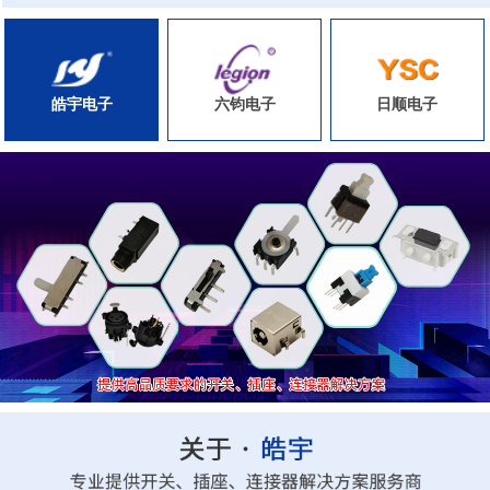
皓宇电子
六钧电子
日顺电子