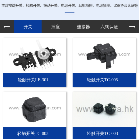
开关
插座
连接器
六钧认证...
定制
轻触开关LF-301...
轻触开关TC-005...
轻触开关TC-003...
轻触开关TC-003...