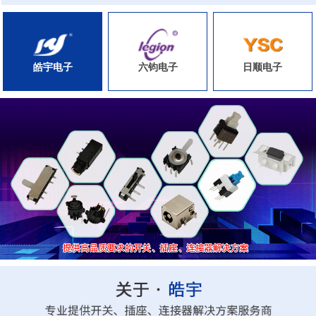
皓宇电子
六钧电子
日顺电子