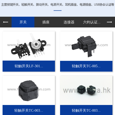
开关
插座
连接器
六钧认证...
定制
轻触开关LF-301...
轻触开关TC-005...
轻触开关TC-003...
轻触开关TC-003...