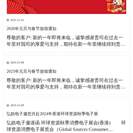
2025-12-31
2026年元旦与春节放假通知
尊敬的客户: 新的一年即将来临，诚挚感谢贵司在过去一
年里对我司的厚爱与支持，期待在新一年里继续得到贵司
更多的关注！借此新年之际，皓宇公司全体同仁恭祝贵
司：事业蒸蒸日上！财源滚滚来！ 为更好的满足贵司的订
单需求，提前做好春节期间物料准备工作，现将我司放假
2024-12-09
相关事宜通知如下: 1、元旦放假
2025年元旦与春节放假通知
尊敬的客户: 新的一年即将来临，诚挚感谢贵司在过去一
年里对我司的厚爱与支持，期待在新一年里继续得到贵司
更多的关注！借此新年之际，皓宇公司全体同仁恭祝贵司:
事业蒸蒸日上!财源滚滚来! 为更好的满足贵司的订单需
求，提前做好春节期间物料准备工作，现将我司放假相关
2024-12-09
事宜通知如下: 1、元旦放假时间：2025
弘皓电子邀您共赴2024年香港环球资源秋季电子展
弘皓电子邀请函 环球资源秋季消费电子展会(香港) 环
球资源消费电子展览会（Global Sources Consumer