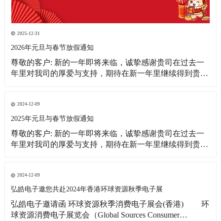
2025-12-31
2026年元旦与春节放假通知
尊敬的客户: 新的一年即将来临，诚挚感谢贵司在过去一
年里对我司的厚爱与支持，期待在新一年里继续得到贵司
更多的关注！借此新年之际，皓宇公司全体同仁恭祝贵
司：事业蒸蒸日上！财源滚滚来！ 为更好的满足贵司的订
单需求，提前做好春节期间物料准备工作，现将我司放假
2024-12-09
相关事宜通知如下: 1、元旦放假
2025年元旦与春节放假通知
尊敬的客户: 新的一年即将来临，诚挚感谢贵司在过去一
年里对我司的厚爱与支持，期待在新一年里继续得到贵司
更多的关注！借此新年之际，皓宇公司全体同仁恭祝贵司:
事业蒸蒸日上!财源滚滚来! 为更好的满足贵司的订单需
求，提前做好春节期间物料准备工作，现将我司放假相关
2024-12-09
事宜通知如下: 1、元旦放假时间：2025
弘皓电子邀您共赴2024年香港环球资源秋季电子展
弘皓电子邀请函 环球资源秋季消费电子展会(香港) 环
球资源消费电子展览会（Global Sources Consumer