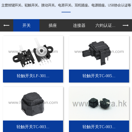
开关
插座
连接器
六钧认证...
定制
轻触开关LF-301...
轻触开关TC-005...
轻触开关TC-003...
轻触开关TC-003...