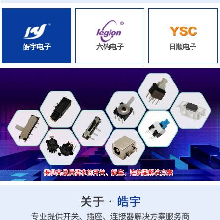
皓宇电子
六钧电子
日顺电子