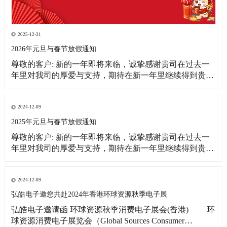
2025-12-31
2026年元旦与春节放假通知
尊敬的客户: 新的一年即将来临，诚挚感谢贵司在过去一
年里对我司的厚爱与支持，期待在新一年里继续得到贵司
更多的关注！借此新年之际，皓宇公司全体同仁恭祝贵
司：事业蒸蒸日上！财源滚滚来！ 为更好的满足贵司的订
单需求，提前做好春节期间物料准备工作，现将我司放假
2024-12-09
相关事宜通知如下: 1、元旦放假
2025年元旦与春节放假通知
尊敬的客户: 新的一年即将来临，诚挚感谢贵司在过去一
年里对我司的厚爱与支持，期待在新一年里继续得到贵司
更多的关注！借此新年之际，皓宇公司全体同仁恭祝贵司:
事业蒸蒸日上!财源滚滚来! 为更好的满足贵司的订单需
求，提前做好春节期间物料准备工作，现将我司放假相关
2024-12-09
事宜通知如下: 1、元旦放假时间：2025
弘皓电子邀您共赴2024年香港环球资源秋季电子展
弘皓电子邀请函 环球资源秋季消费电子展会(香港) 环
球资源消费电子展览会（Global Sources Consumer