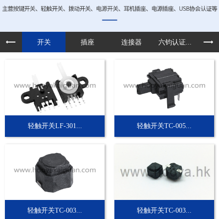
开关
插座
连接器
六钧认证...
定制
轻触开关LF-301...
轻触开关TC-005...
轻触开关TC-003...
轻触开关TC-003...