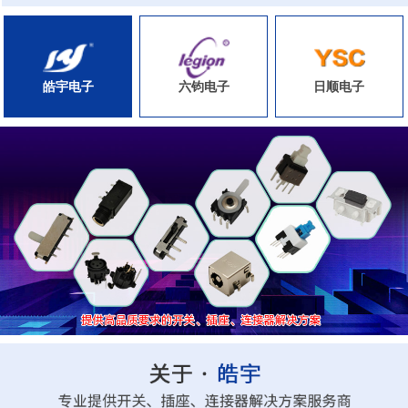
皓宇电子
六钧电子
日顺电子