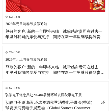
2025-12-31
2026年元旦与春节放假通知
尊敬的客户: 新的一年即将来临，诚挚感谢贵司在过去一
年里对我司的厚爱与支持，期待在新一年里继续得到贵司
更多的关注！借此新年之际，皓宇公司全体同仁恭祝贵
司：事业蒸蒸日上！财源滚滚来！ 为更好的满足贵司的订
单需求，提前做好春节期间物料准备工作，现将我司放假
2024-12-09
相关事宜通知如下: 1、元旦放假
2025年元旦与春节放假通知
尊敬的客户: 新的一年即将来临，诚挚感谢贵司在过去一
年里对我司的厚爱与支持，期待在新一年里继续得到贵司
更多的关注！借此新年之际，皓宇公司全体同仁恭祝贵司:
事业蒸蒸日上!财源滚滚来! 为更好的满足贵司的订单需
求，提前做好春节期间物料准备工作，现将我司放假相关
2024-12-09
事宜通知如下: 1、元旦放假时间：2025
弘皓电子邀您共赴2024年香港环球资源秋季电子展
弘皓电子邀请函 环球资源秋季消费电子展会(香港) 环
球资源消费电子展览会（Global Sources Consumer