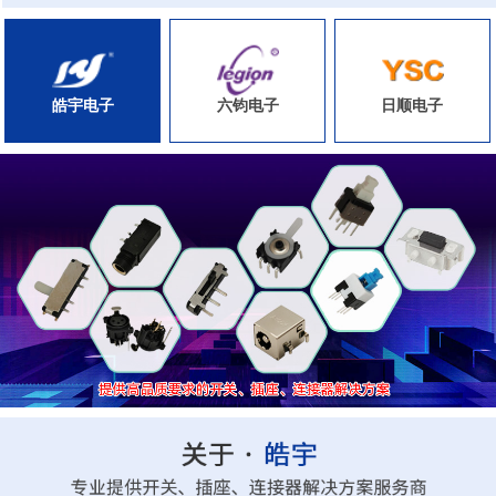
皓宇电子
六钧电子
日顺电子