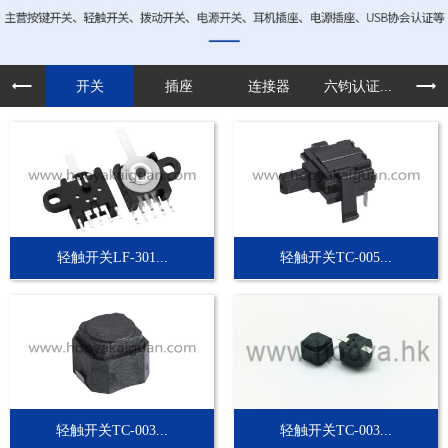
开关
插座
连接器
六钧认证...
定制
轻触开关LF-301...
轻触开关TC-005...
轻触开关TC-003...
轻触开关TC-003...