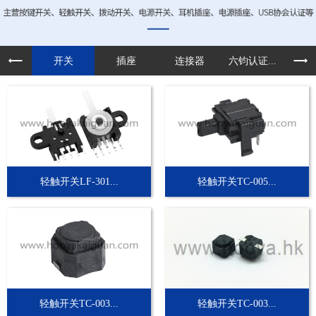
开关
插座
连接器
六钧认证...
定制
轻触开关LF-301...
轻触开关TC-005...
轻触开关TC-003...
轻触开关TC-003...