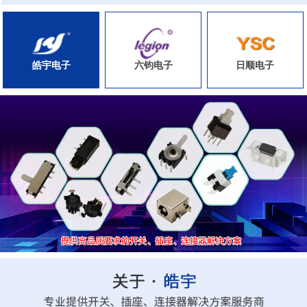
皓宇电子
六钧电子
日顺电子