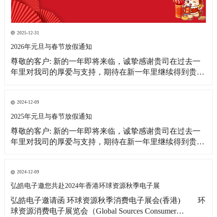
2025-12-31
2026年元旦与春节放假通知
尊敬的客户: 新的一年即将来临，诚挚感谢贵司在过去一
年里对我司的厚爱与支持，期待在新一年里继续得到贵司
更多的关注！借此新年之际，皓宇公司全体同仁恭祝贵
司：事业蒸蒸日上！财源滚滚来！ 为更好的满足贵司的订
单需求，提前做好春节期间物料准备工作，现将我司放假
2024-12-09
相关事宜通知如下: 1、元旦放假
2025年元旦与春节放假通知
尊敬的客户: 新的一年即将来临，诚挚感谢贵司在过去一
年里对我司的厚爱与支持，期待在新一年里继续得到贵司
更多的关注！借此新年之际，皓宇公司全体同仁恭祝贵司:
事业蒸蒸日上!财源滚滚来! 为更好的满足贵司的订单需
求，提前做好春节期间物料准备工作，现将我司放假相关
2024-12-09
事宜通知如下: 1、元旦放假时间：2025
弘皓电子邀您共赴2024年香港环球资源秋季电子展
弘皓电子邀请函 环球资源秋季消费电子展会(香港) 环
球资源消费电子展览会（Global Sources Consumer