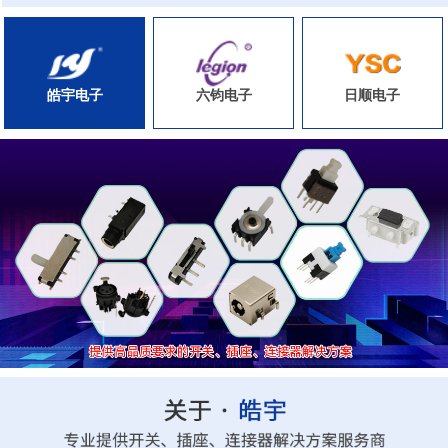
皓宇电子
六钧电子
日顺电子