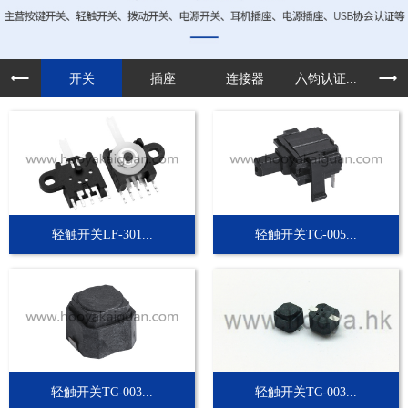
开关
插座
连接器
六钧认证...
定制
轻触开关LF-301...
轻触开关TC-005...
轻触开关TC-003...
轻触开关TC-003...