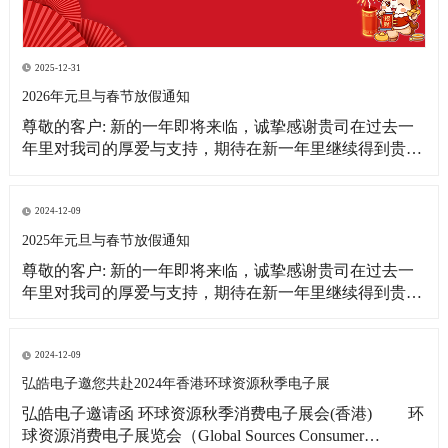
2025-12-31
2026年元旦与春节放假通知
尊敬的客户: 新的一年即将来临，诚挚感谢贵司在过去一
年里对我司的厚爱与支持，期待在新一年里继续得到贵司
更多的关注！借此新年之际，皓宇公司全体同仁恭祝贵
司：事业蒸蒸日上！财源滚滚来！ 为更好的满足贵司的订
单需求，提前做好春节期间物料准备工作，现将我司放假
2024-12-09
相关事宜通知如下: 1、元旦放假
2025年元旦与春节放假通知
尊敬的客户: 新的一年即将来临，诚挚感谢贵司在过去一
年里对我司的厚爱与支持，期待在新一年里继续得到贵司
更多的关注！借此新年之际，皓宇公司全体同仁恭祝贵司:
事业蒸蒸日上!财源滚滚来! 为更好的满足贵司的订单需
求，提前做好春节期间物料准备工作，现将我司放假相关
2024-12-09
事宜通知如下: 1、元旦放假时间：2025
弘皓电子邀您共赴2024年香港环球资源秋季电子展
弘皓电子邀请函 环球资源秋季消费电子展会(香港) 环
球资源消费电子展览会（Global Sources Consumer