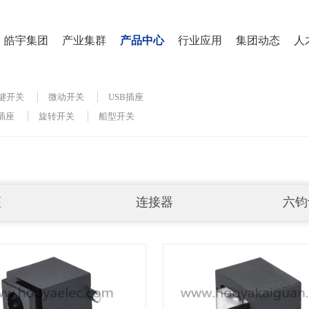
皓宇集团
产业集群
产品中心
行业应用
集团动态
人
键开关
微动开关
USB插座
 插座
旋转开关
船型开关
座
连接器
六钧