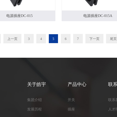
电源插座DC-015
电源插座DC-015A
上一页
3
4
5
6
7
下一页
尾页
关于皓宇
产品中心
联
集团介绍
开关
联系
发展历程
插座
人才